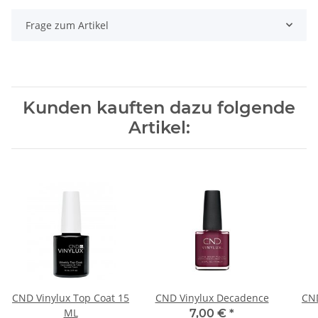
Frage zum Artikel
Kunden kauften dazu folgende
Artikel:
CND Vinylux Top Coat 15
CND Vinylux Decadence
CND
ML
7,00 €
*