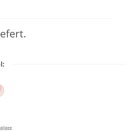
efert.
l:
gligee