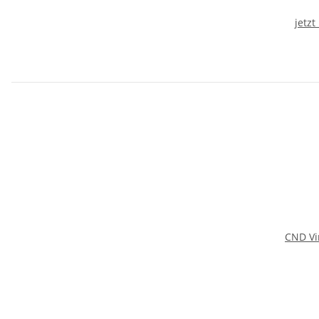
jetzt
CND Vi