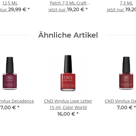
12,5 ML
Patch 7,3 ML Craft
7,3 ML
Culture Collection
 nur
29,99 €
*
jetzt nur
19,20 €
*
jetzt nur
19,2
Ähnliche Artikel
nylux Decadence
CND Vinylux Love Letter
CND Vinylux O
15 ml, Color World
7,00 €
*
7,00 €
*
16,00 €
*