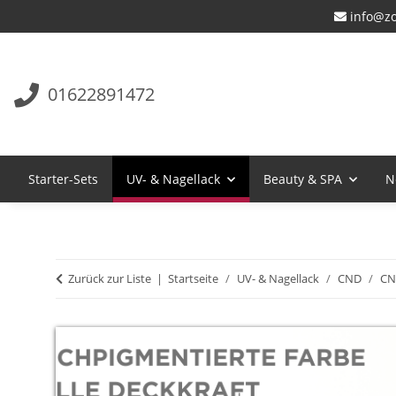
info@zo
01622891472
Starter-Sets
UV- & Nagellack
Beauty & SPA
N
Zurück zur Liste
Startseite
UV- & Nagellack
CND
CN