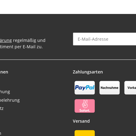
lärung
regelmäßig und
timent per E-Mail zu.
Newsletter Abonnieren
onen
Zahlungsarten
chung
belehrung
tz
Versand
m