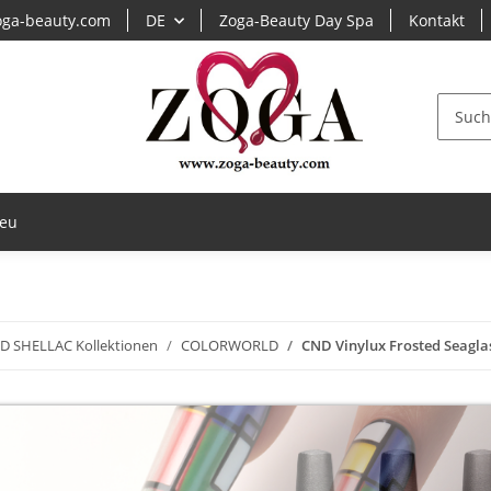
ga-beauty.com
DE
Zoga-Beauty Day Spa
Kontakt
eu
D SHELLAC Kollektionen
COLORWORLD
CND Vinylux Frosted Seaglas