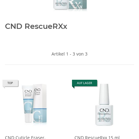
CND RescueRXx
Artikel 1 - 3 von 3
TOP
AUF LAGER
CND Cuticle Eraser,
CND RescueRxx 15 ml