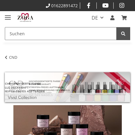
01622891472
DE
CND
Vivid Collection