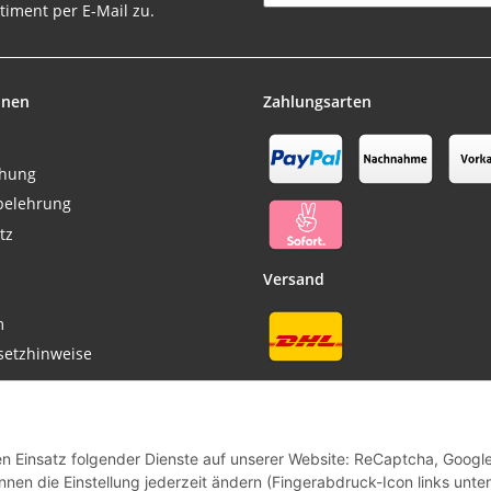
timent per E-Mail zu.
Newsletter Abonnieren
onen
Zahlungsarten
chung
belehrung
tz
Versand
m
setzhinweise
Vertrag widerrufen
den Einsatz folgender Dienste auf unserer Website: ReCaptcha, Googl
nen die Einstellung jederzeit ändern (Fingerabdruck-Icon links unten