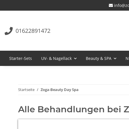
info@zo
01622891472
Starter-Sets
UV- & Nagellack
Beauty & SPA
N
Startseite
Zoga-Beauty Day Spa
Alle Behandlungen bei 