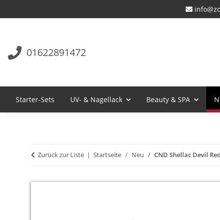
info@zo
01622891472
Starter-Sets
UV- & Nagellack
Beauty & SPA
N
Zurück zur Liste
Startseite
Neu
CND Shellac Devil Red