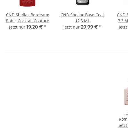
CND Shellac Bordeaux
CND Shellac Base Coat
CND S
Babe, Cocktail Couture
12,5 ML
7,3 M
jetzt nur
19,20 €
*
jetzt nur
29,99 €
*
jetz
C
Roma
jetz