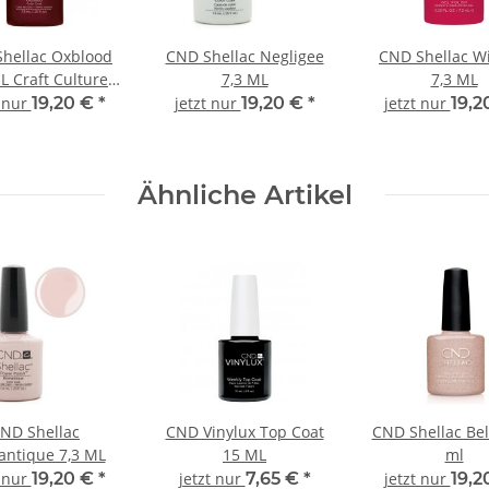
hellac Oxblood
CND Shellac Negligee
CND Shellac Wi
L Craft Culture
7,3 ML
7,3 ML
Collection
t nur
19,20 €
*
jetzt nur
19,20 €
*
jetzt nur
19,2
Ähnliche Artikel
ND Shellac
CND Vinylux Top Coat
CND Shellac Bell
ntique 7,3 ML
15 ML
ml
t nur
19,20 €
*
jetzt nur
7,65 €
*
jetzt nur
19,2