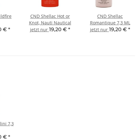
ldfire
CND Shellac Hot or
CND Shellac
Knot, Nauti Nautical
Romantique 7,3 ML
0 €
*
jetzt nur
19,20 €
*
jetzt nur
19,20 €
*
ini 7,3
0 €
*