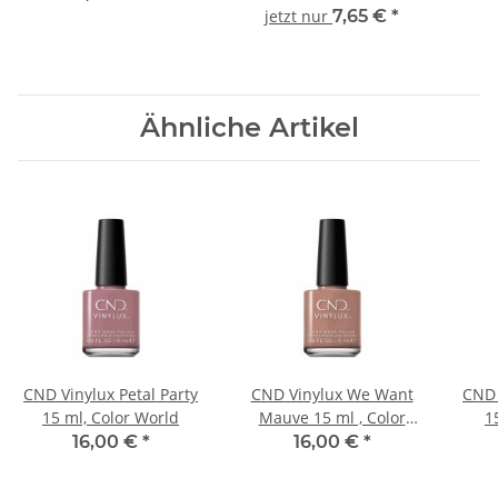
jetzt nur
7,65 €
*
Ähnliche Artikel
CND Vinylux Petal Party
CND Vinylux We Want
CND 
15 ml, Color World
Mauve 15 ml , Color
1
World
16,00 €
*
16,00 €
*