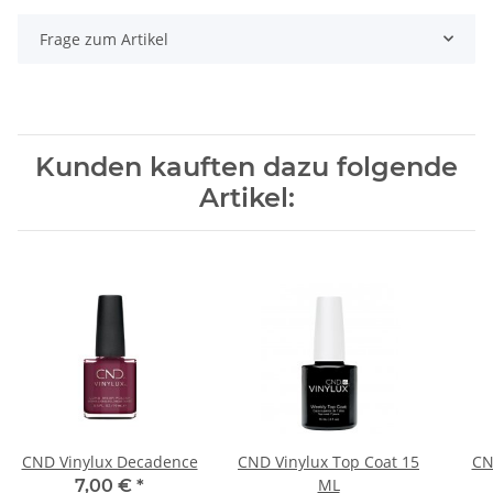
Frage zum Artikel
Kunden kauften dazu folgende
Artikel:
CND Vinylux Decadence
CND Vinylux Top Coat 15
CN
ML
7,00 €
*