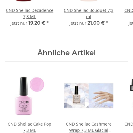
CND Shellac Decadence
CND Shellac Bouquet 7;3
CND 
7,3 ML
ml
jetzt nur
19,20 €
*
jetzt nur
21,00 €
*
je
Ähnliche Artikel
CND Shellac Cake Pop
CND Shellac Cashmere
CND 
7,3 ML
Wrap 7,3 ML Glacial