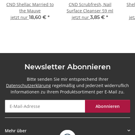
CND Shellac Married to
CND Scrubfresh, Nail
Shel
the Mauve
Surface Cleanser 59 ml
jetzt nur
18,60 €
*
jetzt nur
3,85 €
*
jet
Newsletter Abonnieren
Bitte senden Sie mir entsprechend Ihrer
Datenschutzerklärung
regelmäßig und jederzeit widerruflich
Informationen zu Ihrem Produktsortiment per E-Mail zu.
Abonnieren
Newsletter Abonnieren
Mehr über