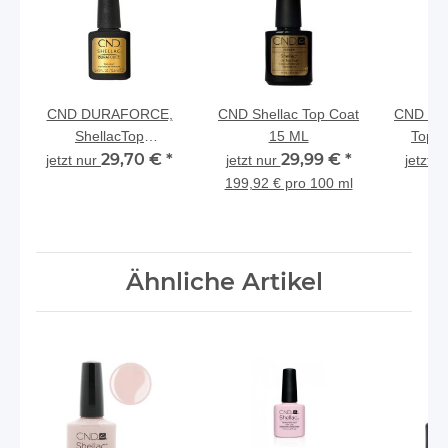
CND DURAFORCE,
CND Shellac Top Coat
CND Sh
ShellacTop
15 ML
Top C
Coat,12,5ml
29,70 €
*
29,99 €
*
jetzt nur
jetzt nur
jetzt n
199,92 € pro 100 ml
Ähnliche Artikel