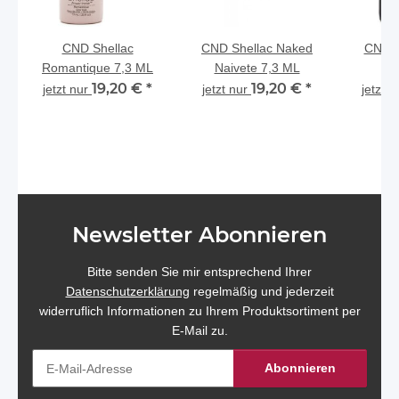
CND Shellac
CND Shellac Naked
CND S
Romantique 7,3 ML
Naivete 7,3 ML
Po
19,20 €
*
19,20 €
*
jetzt nur
jetzt nur
jetzt 
Newsletter Abonnieren
Bitte senden Sie mir entsprechend Ihrer
Datenschutzerklärung
regelmäßig und jederzeit
widerruflich Informationen zu Ihrem Produktsortiment per
E-Mail zu.
Abonnieren
Newsletter Abonnieren