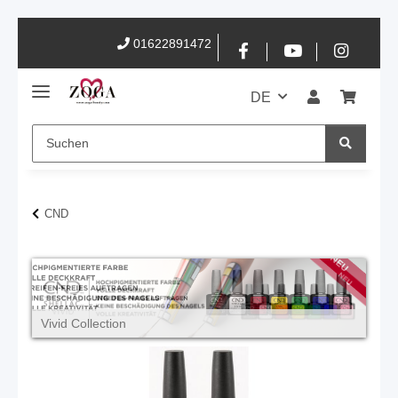
01622891472
DE
CND
Vivid Collection