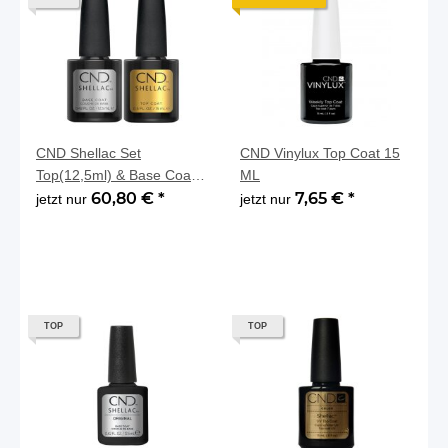
CND Shellac Set
CND Vinylux Top Coat 15
Top(12,5ml) & Base Coat,
ML
(12,5ml)
60,80 €
*
7,65 €
*
jetzt nur
jetzt nur
TOP
TOP