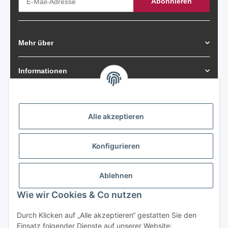
Abonnieren
Newsletter Abonnieren
Mehr über
Informationen
Zahlungsarten
Alle akzeptieren
Konfigurieren
Versand
Ablehnen
Wie wir Cookies & Co nutzen
Vertrag widerrufen
Durch Klicken auf „Alle akzeptieren“ gestatten Sie den
Einsatz folgender Dienste auf unserer Website: