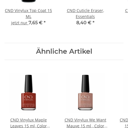
CND Vinylux Top Coat 15
CND Cuticle Eraser,
C
ML
Essentials
jetzt nur
7,65 €
*
8,40 €
*
Ähnliche Artikel
CND Vinylux Maple
CND Vinylux We Want
CND 
Leaves 15 ml, Color
Mauve 15 ml , Color
1