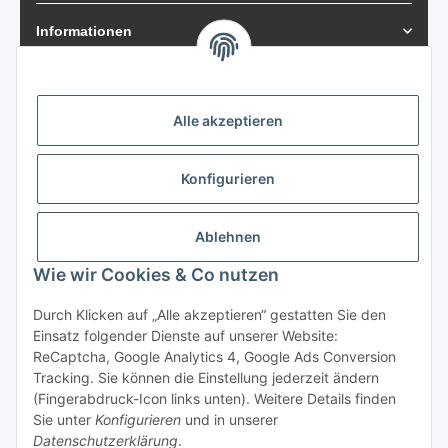
Informationen
Zahlungsarten
Alle akzeptieren
Konfigurieren
Versand
Ablehnen
Wie wir Cookies & Co nutzen
Vertrag widerrufen
Durch Klicken auf „Alle akzeptieren“ gestatten Sie den
Einsatz folgender Dienste auf unserer Website:
ReCaptcha, Google Analytics 4, Google Ads Conversion
Tracking. Sie können die Einstellung jederzeit ändern
(Fingerabdruck-Icon links unten). Weitere Details finden
Sie unter
Konfigurieren
und in unserer
* Alle Preise inkl. gesetzlicher USt., zzgl.
Versand
Datenschutzerklärung
.