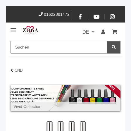
01622891472
DE
CND
Vivid Collection