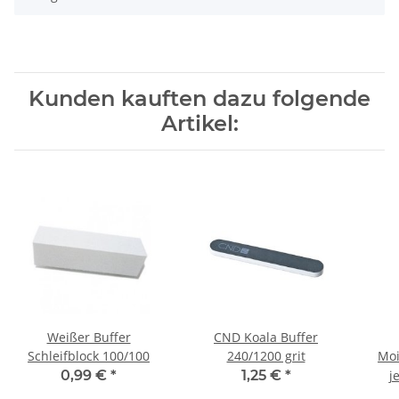
Kunden kauften dazu folgende
Artikel:
Weißer Buffer
CND Koala Buffer
Schleifblock 100/100
240/1200 grit
Moi
0,99 €
*
1,25 €
*
j