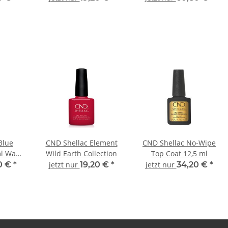
Blue
CND Shellac Element
CND Shellac No-Wipe
l Wave
Wild Earth Collection
Top Coat 12,5 ml
n
0 €
*
jetzt nur
19,20 €
*
jetzt nur
34,20 €
*