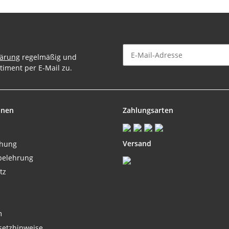
lärung
regelmäßig und
timent per E-Mail zu.
Newsletter Abonnieren
onen
Zahlungsarten
Versand
chung
belehrung
tz
m
setzhinweise