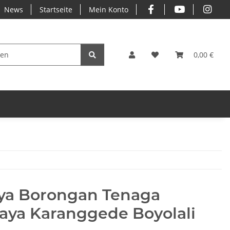
News
Startseite
Mein Konto
0,00 €
aya Borongan Tenaga
aya Karanggede Boyolali