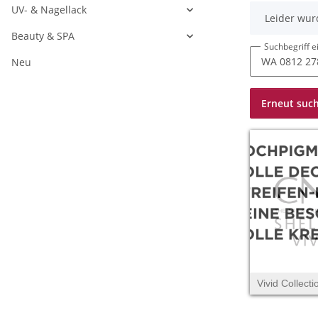
UV- & Nagellack
x
Leider wur
Beauty & SPA
Suchbegriff 
Neu
Erneut suc
Vivid Collecti