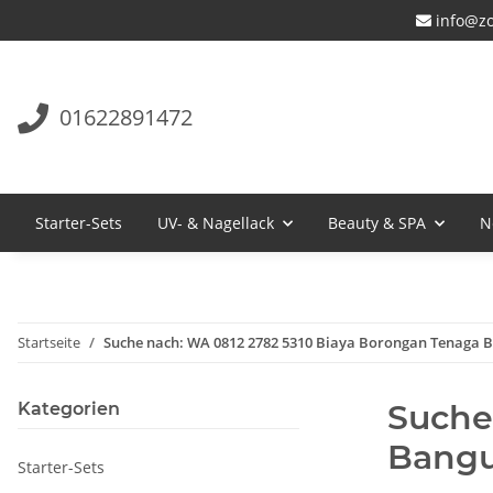
info@zo
01622891472
Starter-Sets
UV- & Nagellack
Beauty & SPA
N
Startseite
Suche nach: WA 0812 2782 5310 Biaya Borongan Tenaga B
Suche
Kategorien
Bangu
Starter-Sets