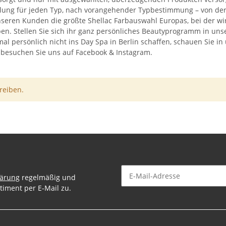
ng für jeden Typ, nach vorangehender Typbestimmung – von der M
nseren Kunden die größte Shellac Farbauswahl Europas, bei der wi
ben. Stellen Sie sich ihr ganz persönliches Beautyprogramm in uns
mal persönlich nicht ins Day Spa in Berlin schaffen, schauen Sie 
r besuchen Sie uns auf Facebook & Instagram.
reiben.
lärung
regelmäßig und
timent per E-Mail zu.
Newsletter Abonnieren