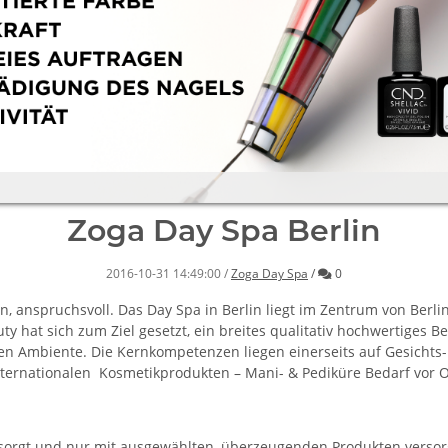
Zoga Day Spa Berlin
Kommentare
2016-10-31 14:49:00
/
Zoga Day Spa
/
0
, anspruchsvoll. Das Day Spa in Berlin liegt im Zentrum von Berlin
 hat sich zum Ziel gesetzt, ein breites qualitativ hochwertiges B
n Ambiente. Die Kernkompetenzen liegen einerseits auf Gesichts
ternationalen Kosmetikprodukten – Mani- & Pediküre Bedarf vor O
sorgt und nur mit ausgewählten, überzeugenden Produkten versor