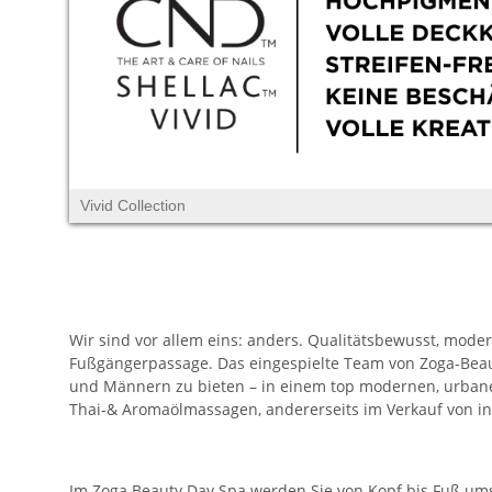
Vivid Collection
Wir sind vor allem eins: anders. Qualitätsbewusst, modern
Fußgängerpassage. Das eingespielte Team von Zoga-Beauty
und Männern zu bieten – in einem top modernen, urbane
Thai-& Aromaölmassagen, andererseits im Verkauf von in
Im Zoga Beauty Day Spa werden Sie von Kopf bis Fuß um