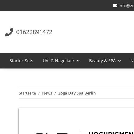
info@zo
01622891472
Starter-Sets
UV- & Nagellack
Beauty & SPA
N
Startseite
News
Zoga Day Spa Berlin