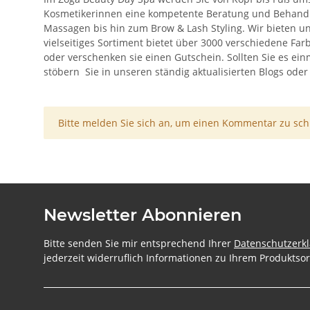
Kosmetikerinnen eine kompetente Beratung und Behandlu
Massagen bis hin zum Brow & Lash Styling. Wir bieten u
vielseitiges Sortiment bietet über 3000 verschiedene Far
oder verschenken sie einen Gutschein. Sollten Sie es ein
stöbern Sie in unseren ständig aktualisierten Blogs ode
x
Bitte melden Sie sich an, um einen Kommentar zu sch
Newsletter Abonnieren
Bitte senden Sie mir entsprechend Ihrer
Datenschutzerk
jederzeit widerruflich Informationen zu Ihrem Produktsor