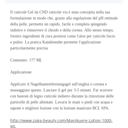
Il
cuticole
Gel
da
CND
cuticole
via
è stata concepita
nella
sua
formulazione
in modo che
, grazie alla
regolazione
del
pH ottimale
della pelle
, permette
un
rapido, facile
e completa
spingendo
indietro
e
rimuovere
il chiodo
e della cornea
.
Allo stesso tempo,
fornire
ingredienti di cura
preziosi
come l'aloe
per
cuticole
liscio
e
pulito
.
La
pratica
Kanülentube
permette l'applicazione
particolarmente
precisa
.
Contenuto
:
177
ML
Applicazione
:
Applicare il
Nagelhautentfernungsgel
sull'unghia
o
cornea
e
massaggiare
questo
.
Lasciare
il gel
per 3-5
minuti
.
Far scorrere
con bastoni di legno
cuticole
indietro
durante la rimozione
delle
particelle di pelle
allentate
.
Lavarsi le mani
o piedi
con acqua e
sapone e
migliore
lozione con
la lozione
manicure
BCL
SPA
.
http://www.zoga-beauty.com/Manikuere-Lotion-1000-
ML