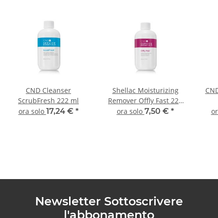
CND Cleanser
Shellac Moisturizing
CND
ScrubFresh 222 ml
Remover Offly Fast 222
ml
ora solo
17,24 €
*
ora solo
7,50 €
*
or
Newsletter Sottoscrivere
l'abbonamento