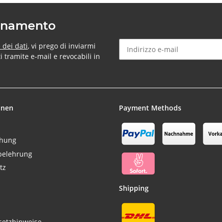
bonamento
 dei dati
, vi prego di inviarmi
tramite e-mail e revocabili in
Newsletter Sottoscrivere l'ab
onen
Payment Methods
chung
belehrung
tz
Shipping
setzhinweise