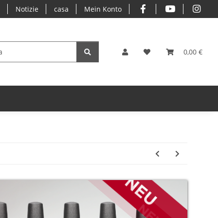
o
Notizie
casa
Mein Konto
0,00 €