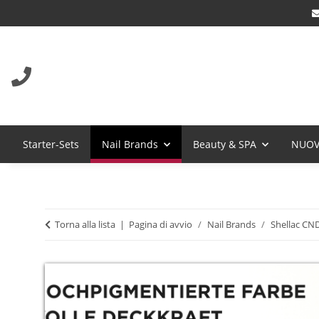
Starter-Sets
Nail Brands
Beauty & SPA
NUOV
Torna alla lista
Pagina di avvio
Nail Brands
Shellac CN