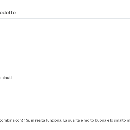
odotto
 minuti
 combina con
!?
Sì
,
in realtà
funziona
.
La
qualità è molto buona
e
lo smalto
m