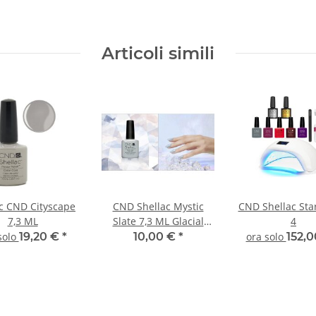
Articoli simili
c CND Cityscape
CND Shellac Mystic
CND Shellac Star
7,3 ML
Slate 7,3 ML Glacial
4
Illusion Collection
solo
19,20 €
*
10,00 €
*
ora solo
152,