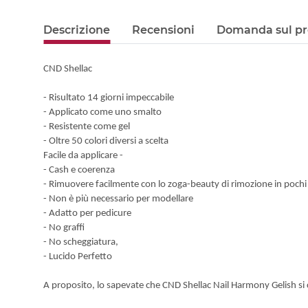
Descrizione
Recensioni
Domanda sul pr
CND
Shellac
-
Risultato
14 giorni
impeccabile
-
Applicato
come
uno smalto
-
Resistente
come
gel
-
Oltre 50
colori
diversi
a
scelta
Facile da applicare
-
-
Cash
e coerenza
-
Rimuovere
facilmente con
lo zoga-beauty
di rimozione
in pochi
-
Non è più
necessario
per
modellare
- Adatto
per pedicure
-
No
graffi
-
No
scheggiatura
,
-
Lucido
Perfetto
A proposito,
lo sapevate che
CND
Shellac
Nail
Harmony
Gelish
si