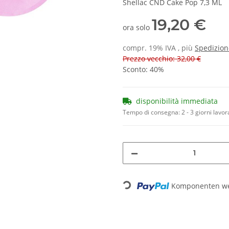
Shellac CND Cake Pop 7,3 ML
19,20 €
ora solo
compr. 19% IVA , più
Spedizion
Prezzo vecchio: 32,00 €
Sconto:
40%
disponibilità immediata
Tempo di consegna:
2 - 3 giorni lavor
Loading...
Komponenten wer