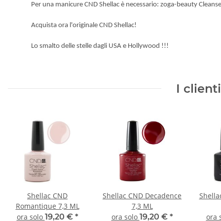
Per
una manicure
CND
Shellac
è necessario
: zoga-beauty
Cleanse
Acquista
ora
l'originale
CND
Shellac
!
Lo
smalto
delle stelle
dagli USA e
Hollywood
!!!
I clien
Shellac CND
Shellac CND Decadence
Shella
Romantique 7,3 ML
7,3 ML
ora solo
19,20 €
*
ora solo
19,20 €
*
ora 