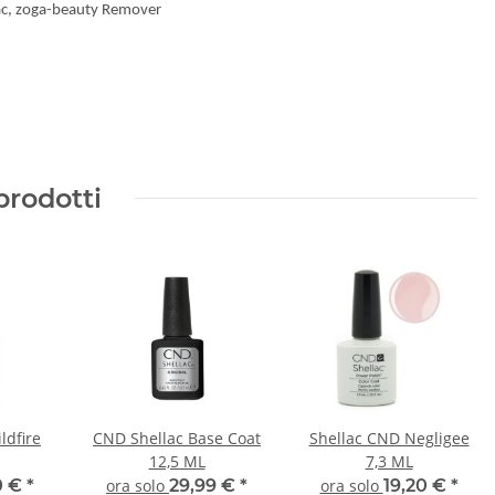
ac
,
zoga-beauty
Remover
prodotti
ldfire
CND Shellac Base Coat
Shellac CND Negligee
12,5 ML
7,3 ML
0 €
*
ora solo
29,99 €
*
ora solo
19,20 €
*