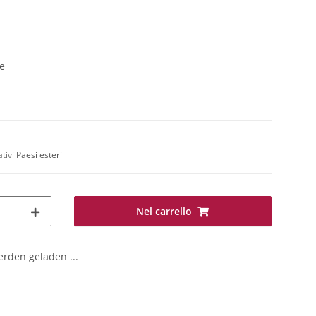
e
ativi
Paesi esteri
Nel carrello
den geladen ...