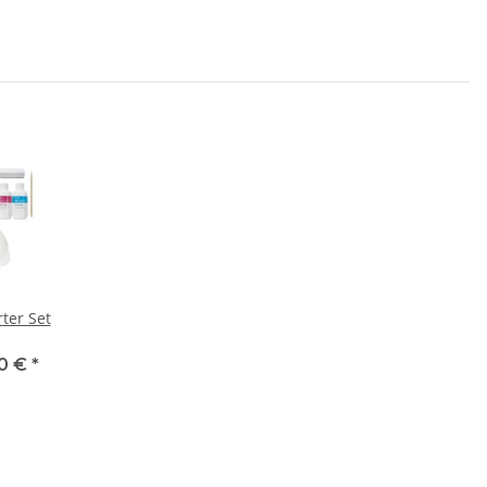
ter Set
00 €
*