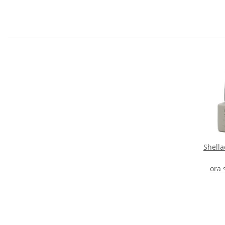
Shella
ora 