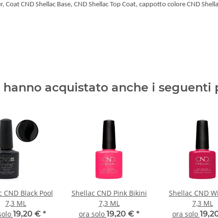
r
,
Coat
CND
Shellac
Base
,
CND
Shellac
Top Coat
,
cappotto
colore
CND
Shell
ti hanno acquistato anche i seguenti 
c CND Black Pool
Shellac CND Pink Bikini
Shellac CND Wi
7,3 ML
7,3 ML
7,3 ML
solo
19,20 €
*
ora solo
19,20 €
*
ora solo
19,2