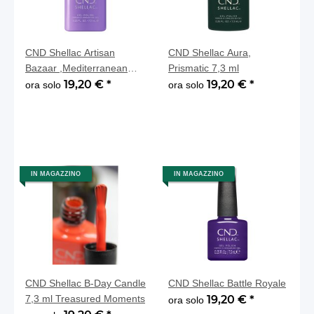
CND Shellac Artisan
CND Shellac Aura,
Bazaar ,Mediterranean
Prismatic 7,3 ml
Dream
19,20 €
*
19,20 €
*
ora solo
ora solo
IN MAGAZZINO
IN MAGAZZINO
CND Shellac B-Day Candle
CND Shellac Battle Royale
7,3 ml Treasured Moments
19,20 €
*
ora solo