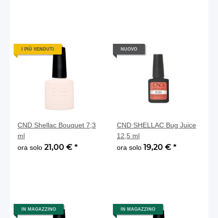
I PIÙ VENDUTI
NUOVO
CND Shellac Bouquet 7;3
CND SHELLAC Bug Juice
ml
12,5 ml
21,00 €
*
19,20 €
*
ora solo
ora solo
IN MAGAZZINO
IN MAGAZZINO