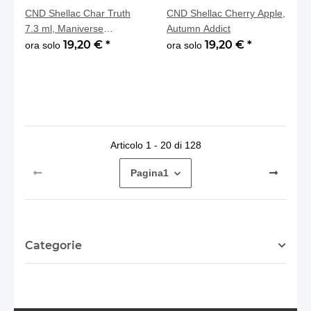
CND Shellac Char Truth
CND Shellac Cherry Apple,
7.3 ml, Maniverse
Autumn Addict
Collection
19,20 €
*
19,20 €
*
ora solo
ora solo
Articolo 1 - 20 di 128
Pagina
1
Categorie