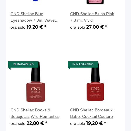
CND Shellac Blue
CND Shellac Blush Pink
Eyeshadow 7,3ml Wave
7,3 ml. Vivid
Collection
19,20 €
*
27,00 €
*
ora solo
ora solo
IN MAGAZZINO
IN MAGAZZINO
CND Shellac Books &
CND Shellac Bordeaux
Beaujolais,Wild Romantics
Babe, Cocktail Couture
22,80 €
*
19,20 €
*
ora solo
ora solo