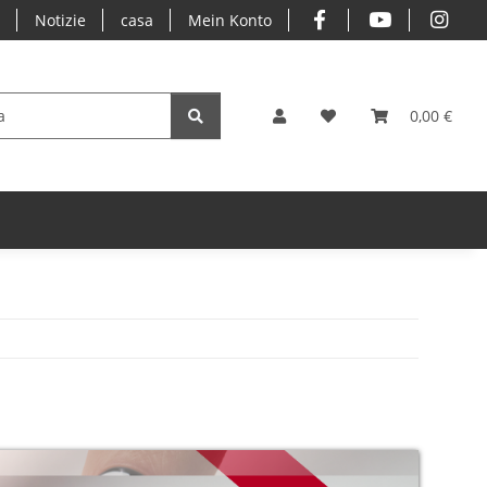
o
Notizie
casa
Mein Konto
0,00 €