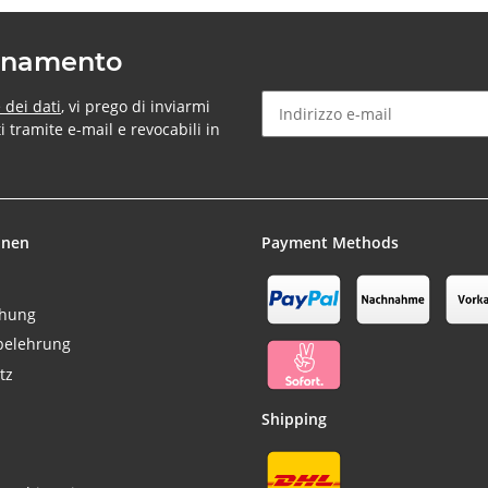
bonamento
 dei dati
, vi prego di inviarmi
tramite e-mail e revocabili in
Newsletter Sottoscrivere l'ab
onen
Payment Methods
chung
belehrung
tz
Shipping