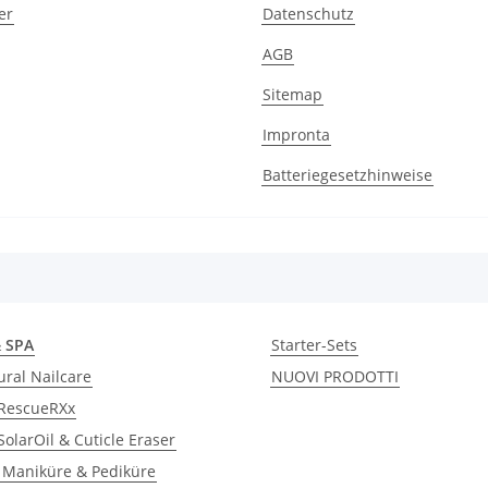
er
Datenschutz
AGB
Sitemap
Impronta
Batteriegesetzhinweise
& SPA
Starter-Sets
ral Nailcare
NUOVI PRODOTTI
RescueRXx
olarOil & Cuticle Eraser
Maniküre & Pediküre