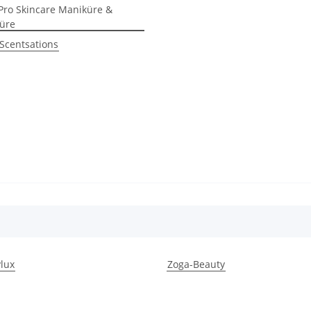
ro Skincare Maniküre &
üre
Scentsations
lux
Zoga-Beauty