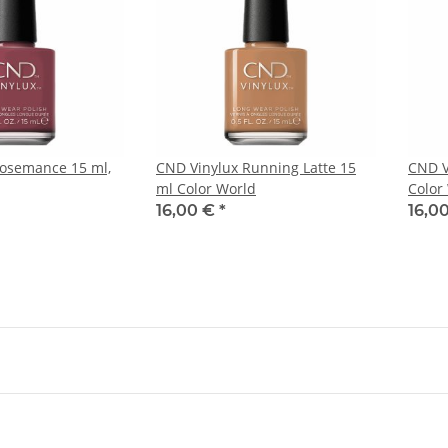
Rosemance 15 ml,
CND Vinylux Running Latte 15
CND V
ml Color World
Color
16,00 €
*
16,0