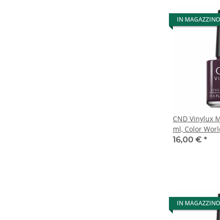
IN MAGAZZINO
CND Vinylux M
ml, Color Wor
16,00 €
*
IN MAGAZZINO