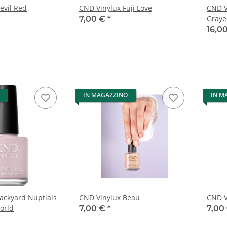
 Devil Red
CND Vinylux Fuji Love
CND V
Graye
7,00 €
*
16,0
IN MAGAZZINO
IN M
ackyard Nuptials
CND Vinylux Beau
CND V
orld
7,00 €
*
7,00