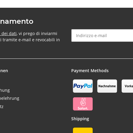
bonamento
 dei dati
, vi prego di inviarmi
tramite e-mail e revocabili in
Newsletter Sottoscrivere l'ab
onen
Payment Methods
chung
belehrung
tz
Shipping