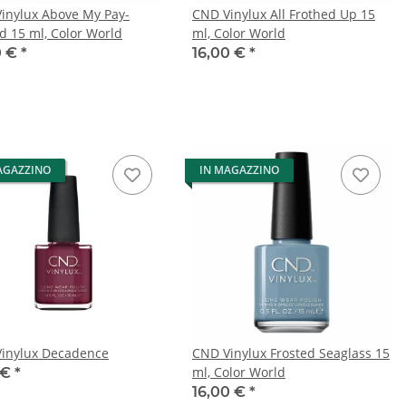
inylux Above My Pay-
CND Vinylux All Frothed Up 15
d 15 ml, Color World
ml, Color World
0 €
*
16,00 €
*
AGAZZINO
IN MAGAZZINO
inylux Decadence
CND Vinylux Frosted Seaglass 15
ml, Color World
 €
*
16,00 €
*