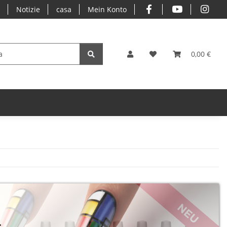
o
Notizie
casa
Mein Konto
0,00 €