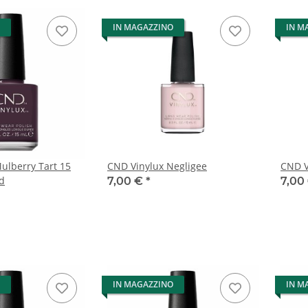
IN MAGAZZINO
IN M
ulberry Tart 15
CND Vinylux Negligee
CND V
ld
7,00 €
*
7,00
IN MAGAZZINO
IN M