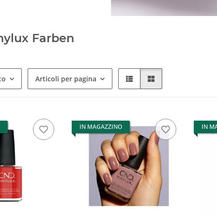
nylux Farben
to
Articoli per pagina
IN MAGAZZINO
IN M