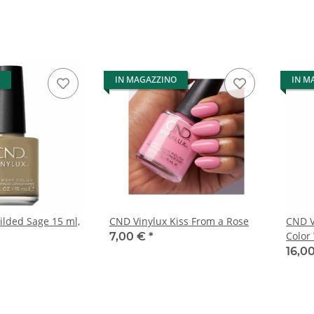
IN MAGAZZINO
IN M
ilded Sage 15 ml,
CND Vinylux Kiss From a Rose
CND V
Color
7,00 €
*
16,0