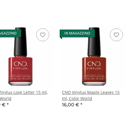
AGAZZINO
IN MAGAZZINO
inylux Love Letter 15 ml,
CND Vinylux Maple Leaves 15
 World
ml, Color World
0 €
*
16,00 €
*