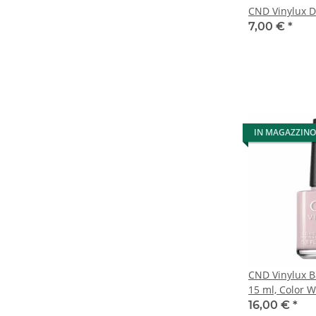
CND Vinylux
7,00 €
*
IN MAGAZZINO
CND Vinylux B
15 ml, Color W
16,00 €
*