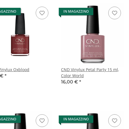
AGAZZINO
IN MAGAZZINO
inylux Oxblood
CND Vinylux Petal Party 15 ml,
Color World
 €
*
16,00 €
*
AGAZZINO
IN MAGAZZINO