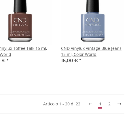
inylux Toffee Talk 15 ml,
CND Vinylux Vintage Blue Jeans
 World
15 ml, Color World
0 €
*
16,00 €
*
Articolo 1 - 20 di 22
1
2