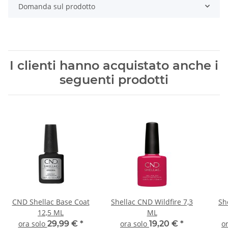
Domanda sul prodotto
I clienti hanno acquistato anche i
seguenti prodotti
CND Shellac Base Coat
Shellac CND Wildfire 7,3
Sh
12,5 ML
ML
ora solo
29,99 €
*
ora solo
19,20 €
*
o