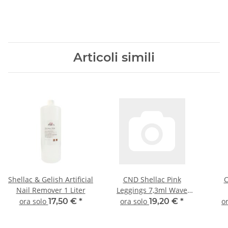
Articoli simili
Shellac & Gelish Artificial
CND Shellac Pink
C
Nail Remover 1 Liter
Leggings 7,3ml Wave
Collection
ora solo
17,50 €
*
ora solo
19,20 €
*
o