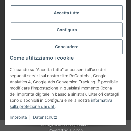
Payment Methods
Accetta tutto
Configura
Shipping
Concludere
Come utilizziamo i cookie
Cliccando su "Accetta tutto" acconsenti all'uso dei
Vertrag widerrufen
seguenti servizi sul nostro sito: ReCaptcha, Google
Analytics 4, Google Ads Conversion Tracking. È possibile
modificare l'impostazione in qualsiasi momento (icona
dell'impronta digitale in basso a sinistra). Ulteriori dettagli
sono disponibili in
Configura
e nella nostra
informativa
* Tutti i prezzi sono comprensivi dell’IVA prevista dalla legge, più
di
sulla protezione dei dati
.
spedizione
Impronta
|
Datenschutz
© Zoga Beauty Group GmbH
Powered by
JTL-Shop