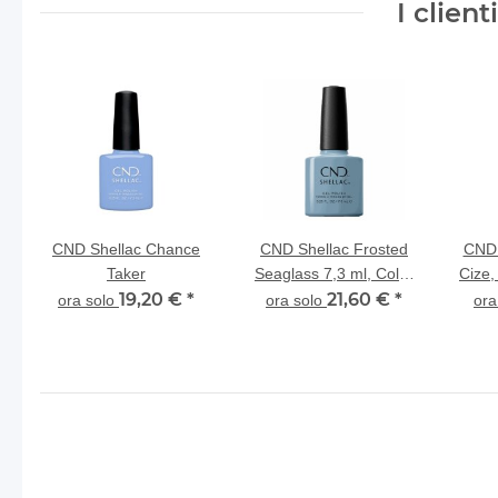
I clien
i
CND Shellac Chance
CND Shellac Frosted
CND 
Taker
Seaglass 7,3 ml, Color
Cize,
19,20 €
*
World
21,60 €
*
ora solo
ora solo
ora