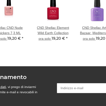
ellac CND Nude
CND Shellac Element
CND Shellac Ar
ickers 7,3 ML
Wild Earth Collection
Bazaar ,Mediter
19,20 €
*
19,20 €
*
Dream
19,2
 solo
ora solo
ora solo
bonamento
 dati
, vi prego di inviarmi
ite e-mail e revocabili in
Newsletter Sottoscrivere l'abbo