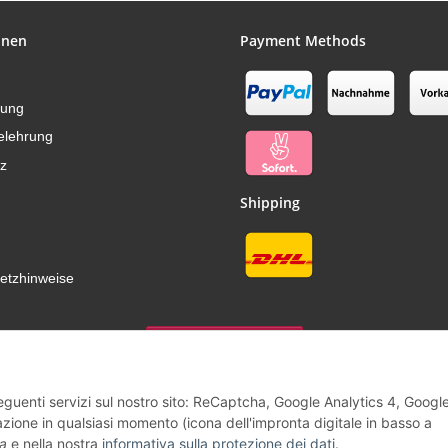
onen
Payment Methods
hung
elehrung
z
Shipping
setzhinweise
Vertrag widerrufen
seguenti servizi sul nostro sito: ReCaptcha, Google Analytics 4, Googl
zione in qualsiasi momento (icona dell'impronta digitale in basso a
a
e nella nostra
informativa sulla protezione dei dati
.