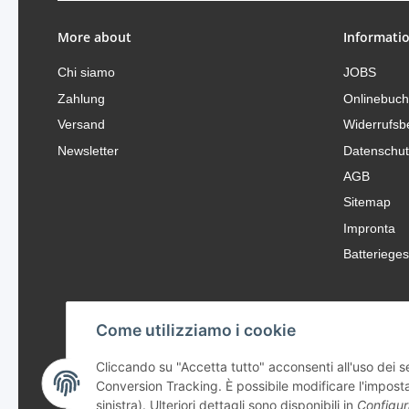
More about
Informati
Chi siamo
JOBS
Zahlung
Onlinebuc
Versand
Widerrufsb
Newsletter
Datenschut
AGB
Sitemap
Impronta
Batteriege
Come utilizziamo i cookie
Cliccando su "Accetta tutto" acconsenti all'uso dei 
Conversion Tracking. È possibile modificare l'imposta
sinistra). Ulteriori dettagli sono disponibili in
Configur