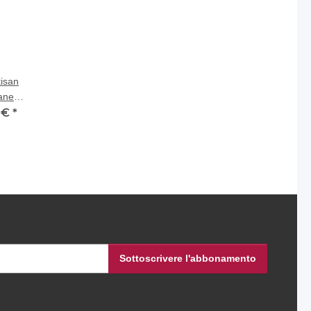
tisan
ranean
0 €
*
Sottoscrivere l'abbonamento
namento