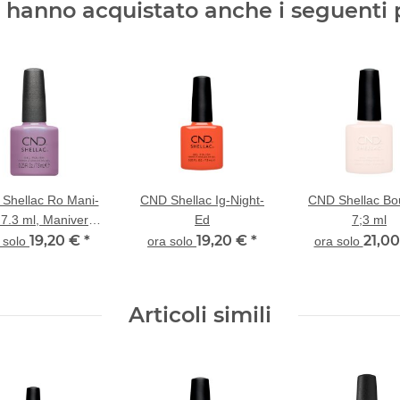
ti hanno acquistato anche i seguenti 
Shellac Ro Mani-
CND Shellac Ig-Night-
CND Shellac Bo
 7.3 ml, Maniverse
Ed
7;3 ml
Collection
19,20 €
*
19,20 €
*
21,0
 solo
ora solo
ora solo
Articoli simili