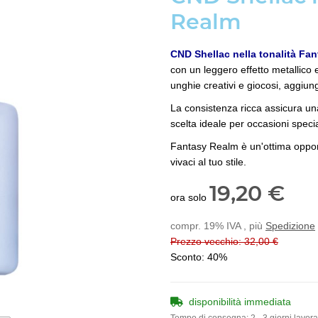
Realm
CND Shellac nella tonalità Fa
con un leggero effetto metallico 
unghie creativi e giocosi, aggiu
La consistenza ricca assicura un
scelta ideale per occasioni specia
Fantasy Realm è un'ottima opport
vivaci al tuo stile.
19,20 €
ora solo
compr. 19% IVA , più
Spedizione
Prezzo vecchio: 32,00 €
Sconto:
40%
disponibilità immediata
Tempo di consegna:
2 - 3 giorni lavora