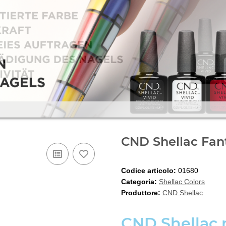
CND Shellac Fan
Codice articolo:
01680
Categoria:
Shellac Colors
Produttore:
CND Shellac
CND Shellac n