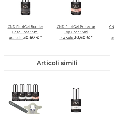
CND PlexiGel Bonder
CND PlexiGel Protector
CN
Base Coat 15ml
Top Coat 15ml
ora solo
30,60 €
*
ora solo
30,60 €
*
o
Articoli simili