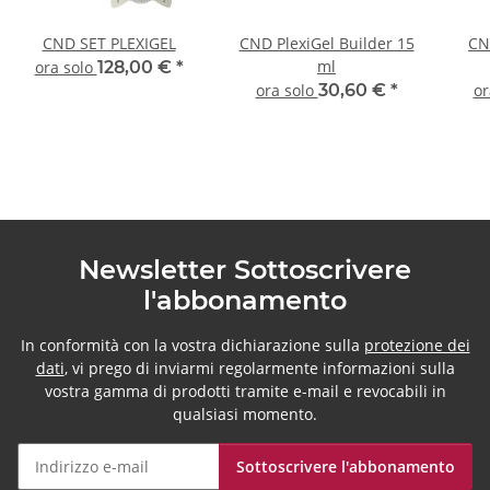
CND SET PLEXIGEL
CND PlexiGel Builder 15
CN
ml
ora solo
128,00 €
*
ora solo
30,60 €
*
or
Newsletter Sottoscrivere
l'abbonamento
In conformità con la vostra dichiarazione sulla
protezione dei
dati
, vi prego di inviarmi regolarmente informazioni sulla
vostra gamma di prodotti tramite e-mail e revocabili in
qualsiasi momento.
Sottoscrivere l'abbonamento