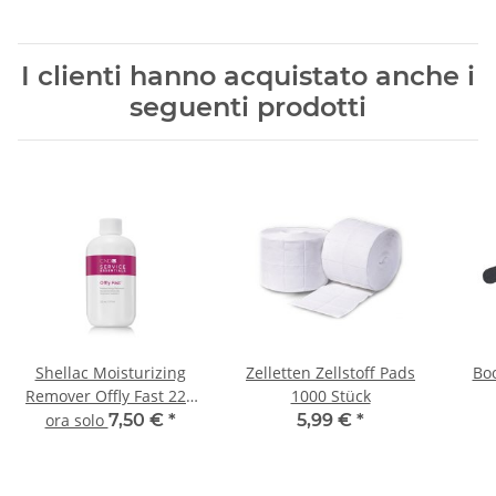
I clienti hanno acquistato anche i
seguenti prodotti
Shellac Moisturizing
Zelletten Zellstoff Pads
Bo
Remover Offly Fast 222
1000 Stück
ml
ora solo
7,50 €
*
5,99 €
*