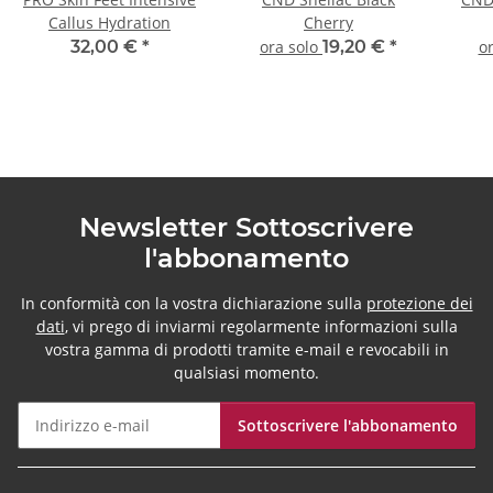
Callus Hydration
Cherry
32,00 €
*
ora solo
19,20 €
*
o
Newsletter Sottoscrivere
l'abbonamento
In conformità con la vostra dichiarazione sulla
protezione dei
dati
, vi prego di inviarmi regolarmente informazioni sulla
vostra gamma di prodotti tramite e-mail e revocabili in
qualsiasi momento.
Sottoscrivere l'abbonamento
Newsletter Sottoscrivere l'abbonamento