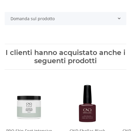
Domanda sul prodotto
I clienti hanno acquistato anche i
seguenti prodotti
PRO Skin Feet Intensive
CND Shellac Black
CND 