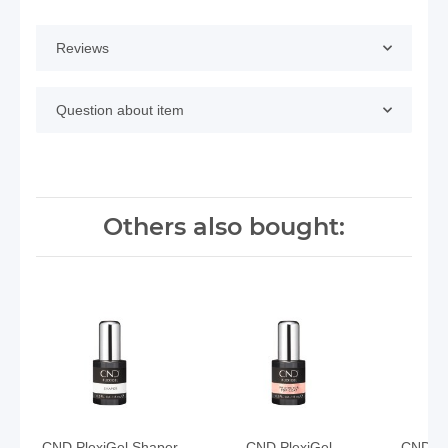
Reviews
Question about item
Others also bought:
CND PlexiGel Shaper
CND PlexiGel
CND Ple