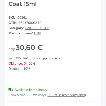
Coat 15ml
SKU:
00361
GTIN:
639370003610
Category:
CND PLEXIGEL
Manufacturers:
CND
30,60 €
only
incl. 19% VAT , plus
shipping costs
Old price: 34,00 €
Discount:
10%
Available immediately
Delivery time:
2 - 3 Workdays
(DE - int. shipments may differ)