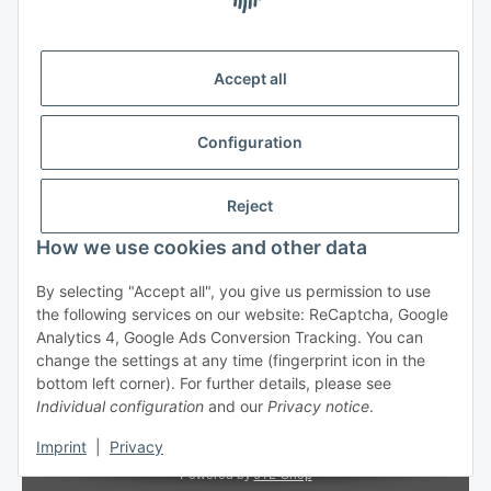
Payment Methods
Accept all
Shipping
Configuration
Reject
How we use cookies and other data
Withdraw from contract
By selecting "Accept all", you give us permission to use
the following services on our website: ReCaptcha, Google
Analytics 4, Google Ads Conversion Tracking. You can
change the settings at any time (fingerprint icon in the
bottom left corner). For further details, please see
Individual configuration
and our
Privacy notice
.
* All prices incl. VAT, plus
shipping fees
Imprint
|
Privacy
© Zoga Beauty Group GmbH
Powered by
JTL-Shop