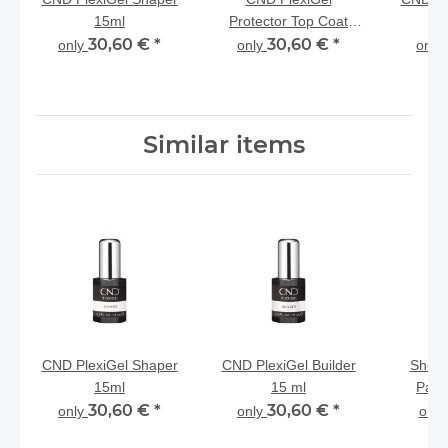
15ml
Protector Top Coat
30,60 €
*
30,60 €
15ml
*
only
only
only
Similar items
CND PlexiGel Shaper
CND PlexiGel Builder
Shell
15ml
15 ml
Paja
30,60 €
*
30,60 €
*
only
only
onl