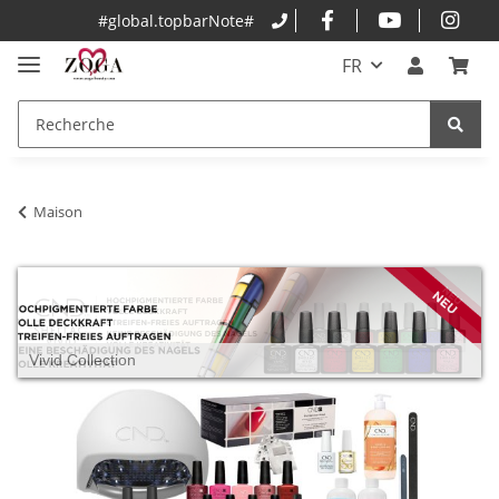
#global.topbarNote#
FR
Maison
Vivid Collection