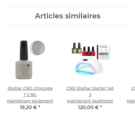
Articles similaires
Shellac CND Cityscape
CND Shellac Starter Set
C
7,3 ML
3
maintenant seulement
maintenant seulement
mai
19,20 €
*
120,00 €
*