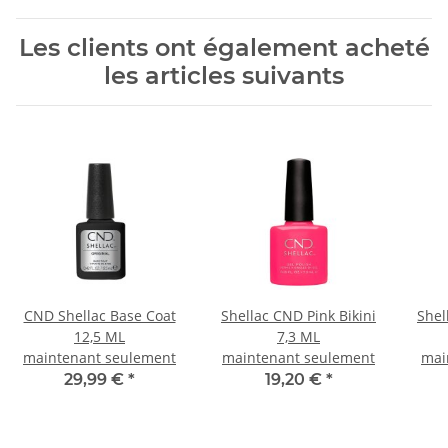
Les clients ont également acheté
les articles suivants
CND Shellac Base Coat
Shellac CND Pink Bikini
Shel
12,5 ML
7,3 ML
maintenant seulement
maintenant seulement
mai
29,99 €
*
19,20 €
*