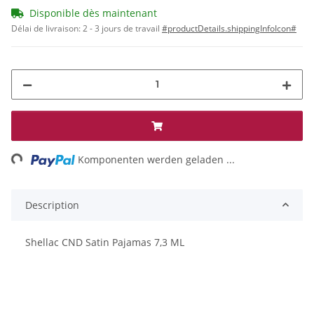
Disponible dès maintenant
Délai de livraison:
2 - 3 jours de travail
#productDetails.shippingInfoIcon#
ng...
Komponenten werden geladen ...
Description
Shellac CND Satin Pajamas 7,3 ML