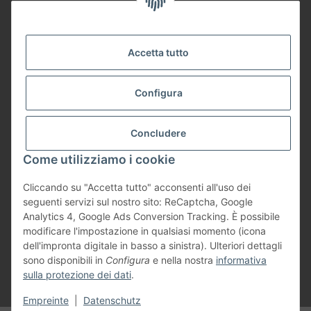
Informationen
Accetta tutto
Payment Methods
Configura
Shipping
Concludere
Come utilizziamo i cookie
Cliccando su "Accetta tutto" acconsenti all'uso dei
seguenti servizi sul nostro sito: ReCaptcha, Google
Vertrag widerrufen
Analytics 4, Google Ads Conversion Tracking. È possibile
modificare l'impostazione in qualsiasi momento (icona
dell'impronta digitale in basso a sinistra). Ulteriori dettagli
sono disponibili in
Configura
e nella nostra
informativa
sulla protezione dei dati
.
* #global.footnoteInclusiveVat##global.footnoteExclusiveShipping#
Empreinte
|
Datenschutz