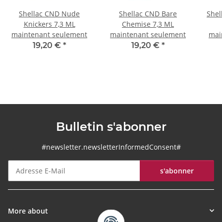
Shellac CND Nude
Shellac CND Bare
Shel
Knickers 7,3 ML
Chemise 7,3 ML
maintenant seulement
maintenant seulement
mai
19,20 €
*
19,20 €
*
Bulletin s'abonner
#newsletter.newsletterInformedConsent#
s'abonner
Bulletin s'abonner
More about