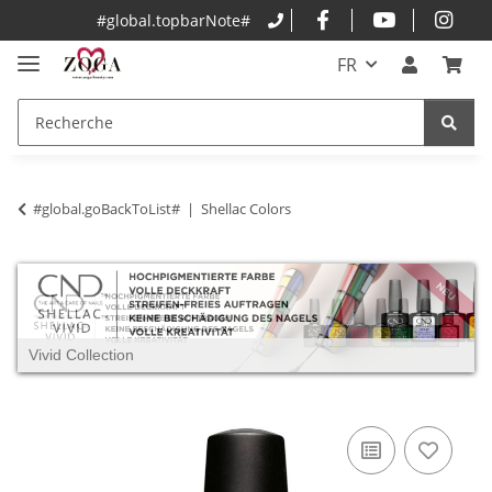
#global.topbarNote#
FR
#global.goBackToList#
Shellac Colors
Vivid Collection