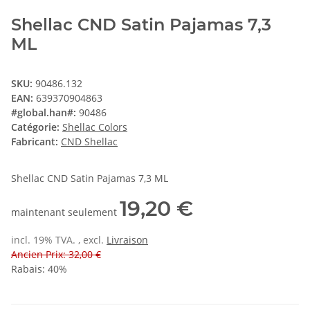
Shellac CND Satin Pajamas 7,3
ML
SKU:
90486.132
EAN:
639370904863
#global.han#:
90486
Catégorie:
Shellac Colors
Fabricant:
CND Shellac
Shellac CND Satin Pajamas 7,3 ML
19,20 €
maintenant seulement
incl. 19% TVA. , excl.
Livraison
Ancien Prix: 32,00 €
Rabais:
40%