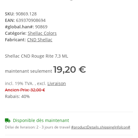
SKU:
90869.128
EAN:
639370908694
#global.han#:
90869
Catégorie:
Shellac Colors
Fabricant:
CND Shellac
Shellac CND Rouge Rite 7,3 ML
19,20 €
maintenant seulement
incl. 19% TVA. , excl.
Livraison
Ancien Prix: 32,00 €
Rabais:
40%
Disponible dès maintenant
Délai de livraison:
2 - 3 jours de travail
#productDetails.shippingInfoIcon#