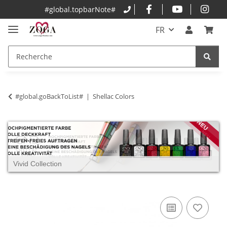
#global.topbarNote#
FR
#global.goBackToList#
Shellac Colors
Vivid Collection