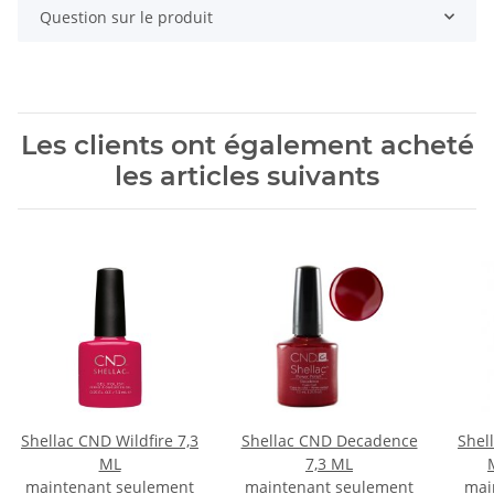
Question sur le produit
Les clients ont également acheté
les articles suivants
Shellac CND Wildfire 7,3
Shellac CND Decadence
Shel
ML
7,3 ML
maintenant seulement
maintenant seulement
mai