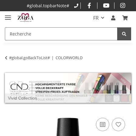
#global.topbarNote#
FR
#global.goBackToList#
COLORWORLD
Vivid Collection