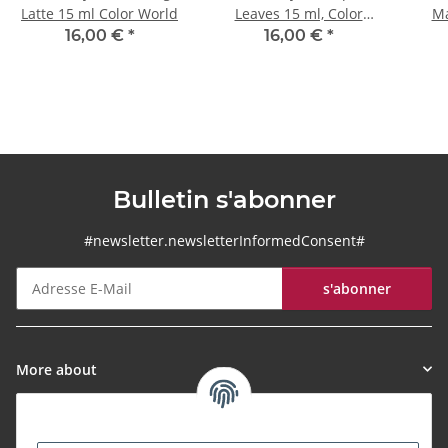
Latte 15 ml Color World
Leaves 15 ml, Color
Ma
World
16,00 €
*
16,00 €
*
Bulletin s'abonner
#newsletter.newsletterInformedConsent#
s'abonner
Bulletin s'abonner
More about
Informationen