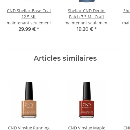
CND Shellac Base Coat
Shellac CND Denim
She
12,5 ML
Patch 7,3 ML Craft
maintenant seulement
maintenant seulement
Culture Collection
mai
29,99 €
*
19,20 €
*
Articles similaires
CND Vinylux Running
CND Vinylux Maple
CND