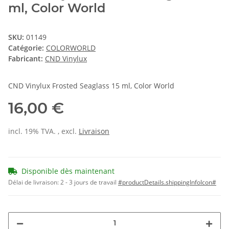
ml, Color World
SKU:
01149
Catégorie:
COLORWORLD
Fabricant:
CND Vinylux
CND Vinylux Frosted Seaglass 15 ml, Color World
16,00 €
incl. 19% TVA. , excl.
Livraison
Disponible dès maintenant
Délai de livraison:
2 - 3 jours de travail
#productDetails.shippingInfoIcon#