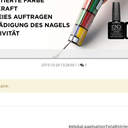
Commentaire
2015-10-24 13:28:00
/
/
1
aire.
#global.paginationTotalEntrie