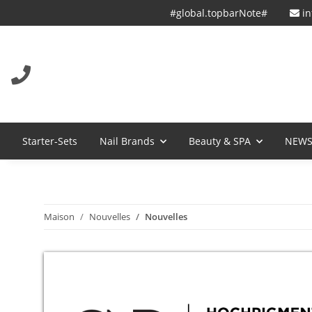
#global.topbarNote#
in
Starter-Sets
Nail Brands
Beauty & SPA
NEW
Maison
Nouvelles
Nouvelles