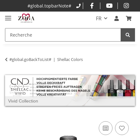
#global.topbarNote#
FR
#global.goBackToList#
Shellac Colors
Vivid Collection