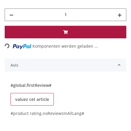
Loading...
Komponenten werden geladen ...
Avis
#global.firstReview#
valuez cet article
#product rating.noReviewsInAllLang#