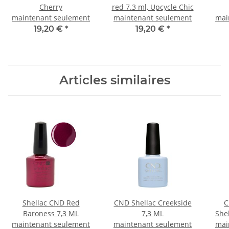
Cherry
red 7.3 ml, Upcycle Chic
maintenant seulement
maintenant seulement
mai
19,20 €
*
19,20 €
*
Articles similaires
Shellac CND Red
CND Shellac Creekside
C
Baroness 7,3 ML
7,3 ML
She
maintenant seulement
maintenant seulement
mai