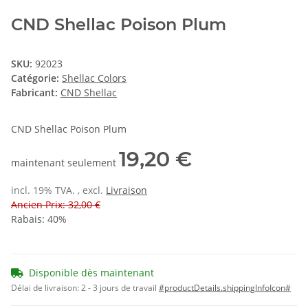
CND Shellac Poison Plum
SKU:
92023
Catégorie:
Shellac Colors
Fabricant:
CND Shellac
CND Shellac Poison Plum
19,20 €
maintenant seulement
incl. 19% TVA. , excl.
Livraison
Ancien Prix: 32,00 €
Rabais:
40%
Disponible dès maintenant
Délai de livraison:
2 - 3 jours de travail
#productDetails.shippingInfoIcon#