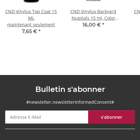
CND Vinylux Top Coat 15
CND Vinylux Backyard
CN
ML
Nuptials 15 ml, Color
maintenant seulement
World
16,00 €
*
7,65 €
*
Bulletin s'abonner
#newsletter.newsletterInformedConsent#
s'abonner
Bulletin s'abonner