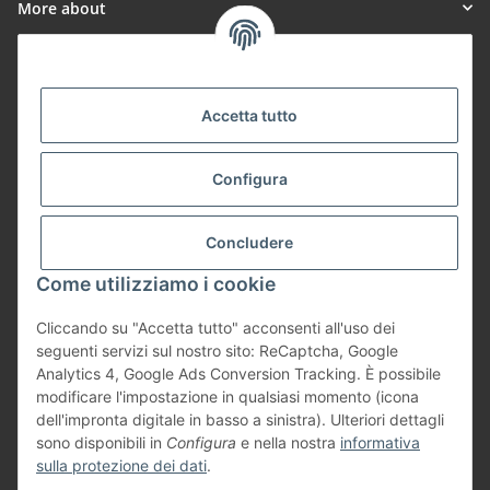
More about
Informationen
Accetta tutto
Payment Methods
Configura
Shipping
Concludere
Come utilizziamo i cookie
Cliccando su "Accetta tutto" acconsenti all'uso dei
seguenti servizi sul nostro sito: ReCaptcha, Google
Vertrag widerrufen
Analytics 4, Google Ads Conversion Tracking. È possibile
modificare l'impostazione in qualsiasi momento (icona
dell'impronta digitale in basso a sinistra). Ulteriori dettagli
sono disponibili in
Configura
e nella nostra
informativa
sulla protezione dei dati
.
* #global.footnoteInclusiveVat##global.footnoteExclusiveShipping#