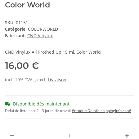
Color World
SKU:
01151
Catégorie:
COLORWORLD
Fabricant:
CND Vinylux
CND Vinylux All Frothed Up 15 ml, Color World
16,00 €
incl. 19% TVA. , excl.
Livraison
Disponible dès maintenant
Délai de livraison:
2 - 3 jours de travail
#productDetails.shippingInfoIcon#