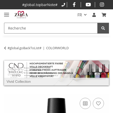
#global.topbarNote#
FR
#global.goBackToList#
COLORWORLD
Vivid Collection