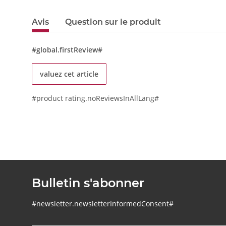
Avis
Question sur le produit
#global.firstReview#
valuez cet article
#product rating.noReviewsInAllLang#
Bulletin s'abonner
#newsletter.newsletterInformedConsent#