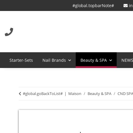
#global.topbarNote#
in
Starter-Sets
Nail Brands
Beauty & SPA
NEW
#global.goBackToList#
Maison
Beauty & SPA
CND SPA