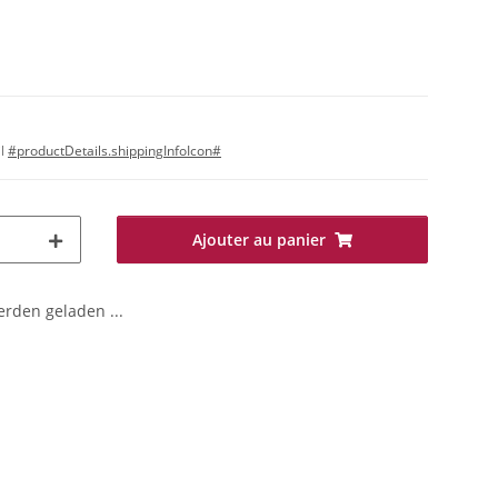
il
#productDetails.shippingInfoIcon#
Ajouter au panier
den geladen ...