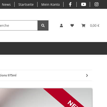
News
Startseite
Mein Konto
0,00 €
tions 975ml