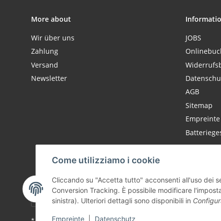
More about
Informati
Wir über uns
JOBS
Zahlung
Onlinebu
Versand
Widerrufs
Newsletter
Datenschu
AGB
Sitemap
Empreinte
Batteriege
Come utilizziamo i cookie
Cliccando su "Accetta tutto" acconsenti all'uso dei 
Conversion Tracking. È possibile modificare l'imposta
sinistra). Ulteriori dettagli sono disponibili in
Configur
Empreinte
|
Datenschutz
* #global.footnoteInclusiveVat##global.footnoteExclusiveShipping#