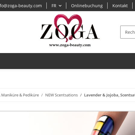
fo@zoga-beauty.com
FR
Onlinebuchung
Kontakt
S
 Maniküre & Pediküre
NEW Scentsations
Lavender & Jojoba, Scentsa